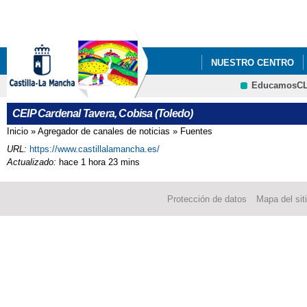
Pa
co
pri
NUESTRO CENTRO
EducamosC
BANDA SONORA COL
CRFP
CEIP Cardenal Tavera, Cobisa (Toledo)
Inicio
»
Agregador de canales de noticias
»
Fuentes
Se encuentra usted aquí
URL:
https://www.castillalamancha.es/
Actualizado:
hace 1 hora 23 mins
Protección de datos
Mapa del sit