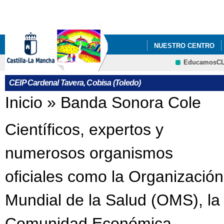
Pa
co
pri
NUESTRO CENTRO
EducamosC
BANDA SONORA COL
CRFP
CEIP Cardenal Tavera, Cobisa (Toledo)
Se encuentra usted aquí
Inicio
»
Banda Sonora Cole
Científicos, expertos y
numerosos organismos
oficiales como la Organización
Mundial de la Salud (OMS), la
Comunidad Económica