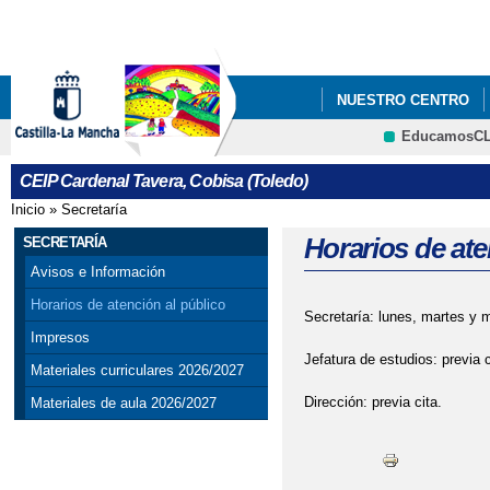
Pa
co
pri
NUESTRO CENTRO
EducamosC
BANDA SONORA COL
CRFP
CEIP Cardenal Tavera, Cobisa (Toledo)
Inicio
»
Secretaría
Se encuentra usted aquí
Horarios de ate
SECRETARÍA
Avisos e Información
Horarios de atención al público
Secretaría: lunes, martes y m
Impresos
Jefatura de estudios: previa c
Materiales curriculares 2026/2027
Dirección: previa cita.
Materiales de aula 2026/2027