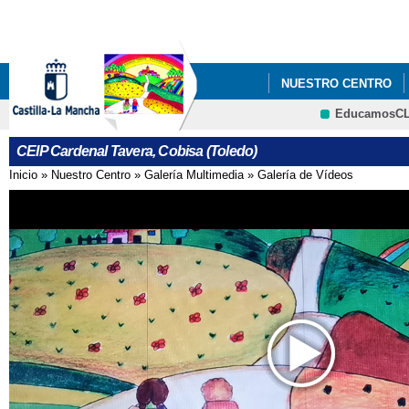
Pa
co
pri
NUESTRO CENTRO
EducamosC
BANDA SONORA COL
CRFP
CEIP Cardenal Tavera, Cobisa (Toledo)
Inicio
»
Nuestro Centro
»
Galería Multimedia
»
Galería de Vídeos
Se encuentra usted aquí