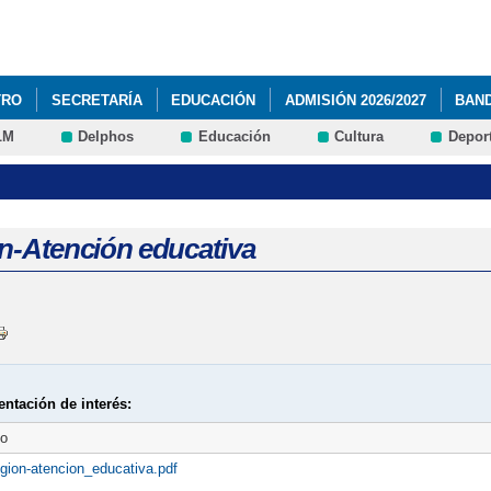
Pasar al
contenido
principal
TRO
SECRETARÍA
EDUCACIÓN
ADMISIÓN 2026/2027
BAN
LM
Delphos
Educación
Cultura
Depor
ón-Atención educativa
ntación de interés:
to
ligion-atencion_educativa.pdf