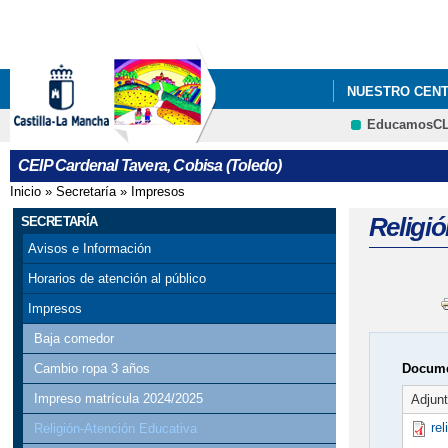
NUESTRO CEN
EducamosC
CEIP Cardenal Tavera, Cobisa (Toledo)
Inicio
»
Secretaría
»
Impresos
Se encuentra usted aquí
Religi
SECRETARÍA
Avisos e Información
Horarios de atención al público
Impresos
Baja comedor
Docume
Cambio ropa 3 años
Impreso matrícula 2024/2025
Adjun
re
Religión-Atención Educativa