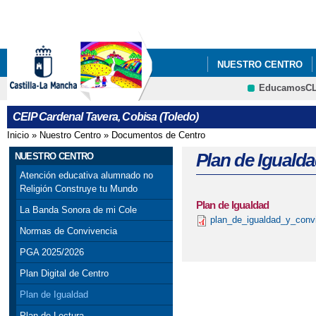
Pa
co
pri
NUESTRO CENTRO
EducamosC
BANDA SONORA COL
CRFP
CEIP Cardenal Tavera, Cobisa (Toledo)
Inicio
»
Nuestro Centro
»
Documentos de Centro
Se encuentra usted aquí
Plan de Iguald
NUESTRO CENTRO
Atención educativa alumnado no
Religión Construye tu Mundo
Plan de Igualdad
La Banda Sonora de mi Cole
plan_de_igualdad_y_conv
Normas de Convivencia
PGA 2025/2026
Plan Digital de Centro
Plan de Igualdad
Plan de Lectura